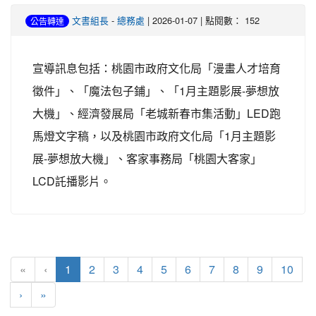
文書組長
-
總務處
| 2026-01-07 | 點閱數： 152
公告轉達
宣導訊息包括：桃園市政府文化局「漫畫人才培育
徵件」、「魔法包子鋪」、「1月主題影展-夢想放
大機」、經濟發展局「老城新春市集活動」LED跑
馬燈文字稿，以及桃園市政府文化局「1月主題影
展-夢想放大機」、客家事務局「桃園大客家」
LCD託播影片。
(目前頁次)
«
‹
1
2
3
4
5
6
7
8
9
10
下一頁
最後頁
›
»