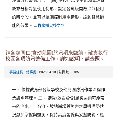
冷氣分布較為均勻。 (四) 學校可以使用能源管理系
統來分析冷氣使用情形，設定各班級開啟冷氣使用
的時間段，並可以遠端控制用電情形，達到智慧節
能的效果。 ...
觀看完整文章
請各處同仁(含幼兒園)於汛期來臨前，確實執行
校園各項防汛整備工作，詳如說明，請查照。
事務組長
-
總務處
| 2026-04-13 | 點閱數： 185
一、 依據教育部各級學校及幼兒園防汛作業流程作
業說明辦理。 二、 請貴校(園)針對風災豪雨可能帶
來的淹水、土石流、坡地崩塌等災害之周邊潛勢狀
況嚴加掌握與監測，保持高度警覺與妥擬防範、應