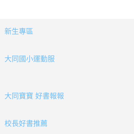
新生專區
link to https://sites.google.com/ms.ttps.tyc.edu.tw
link to https://sites.google.com/ms.ttps.tyc.edu.tw
大同國小運動服
link to http://163.30.178.108/uploads/BOOK02.mp4
link to http://163.30.178.108/uploads/BOOK10.mp4
link to http://163.30.178.108/uploads/BOOK09.mp4
link to http://163.30.178.108/uploads/BOOK08.mp4
link to http://163.30.178.108/uploads/BOOK08.mp4
link to http://163.30.178.108/uploads/BOOK07.mp4
link to http://163.30.178.108/uploads/BOOK05.mp4
link to http://163.30.178.108/uploads/BOOK04.mp4
link to http://163.30.178.108/uploads/BOOK03.mp4
link to http://163.30.178.108/uploads/BOOK01.mp4
link to http://163.30.178.108/uploads/BOOK03.mp4
link to http://163.30.178.108/uploads/BOOK02.mp4
link to http://163.30.178.108/uploads/BOOK01.mp4
link to http://163.30.178.108/uploads/BOOK01.mp4
大同寶寶 好書報報
link to https://youtu.be/cFDD3A0yW1U
校長好書推薦