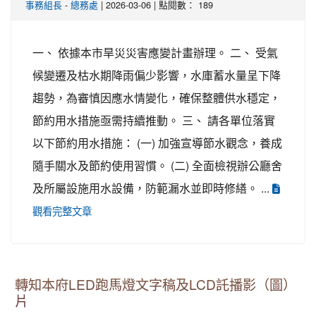
事務組長
-
總務處
| 2026-03-06 | 點閱數： 189
一、 依據本市旱災災害應變計畫辦理。 二、 受氣
候變遷及枯水期降雨偏少影響，水庫蓄水量呈下降
趨勢，為審慎因應水情變化，確保整體供水穩定，
節約用水措施亟需持續推動。 三、 請各單位落實
以下節約用水措施： (一) 加強宣導節水觀念，養成
隨手關水及節約使用習慣。 (二) 全面檢視辦公廳舍
及所屬設施用水設備，防範漏水並即時修繕。 ...
觀看完整文章
轉知本府LED跑馬燈文字稿及LCD託播影（圖）
片