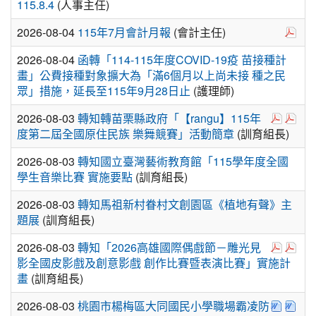
115.8.4
(人事主任)
於
2026-08-04
115年7月會計月報
(會計主任)
2026-08-04
函轉「114-115年度COVID-19疫 苗接種計
畫」公費接種對象擴大為「滿6個月以上尚未接 種之民
眾」措施，延長至115年9月28日止
(護理師)
於彈跳視
於彈
2026-08-03
轉知轉苗栗縣政府「【rangu】115年
度第二屆全國原住民族 樂舞競賽」活動簡章
(訓育組長)
2026-08-03
轉知國立臺灣藝術教育館「115學年度全國
學生音樂比賽 實施要點
(訓育組長)
2026-08-03
轉知馬祖新村眷村文創園區《植地有聲》主
題展
(訓育組長)
於彈跳視
於彈
2026-08-03
轉知「2026高雄國際偶戲節－雕光見
影全國皮影戲及創意影戲 創作比賽暨表演比賽」實施計
畫
(訓育組長)
下載：
下
2026-08-03
桃園市楊梅區大同國民小學職場霸凌防