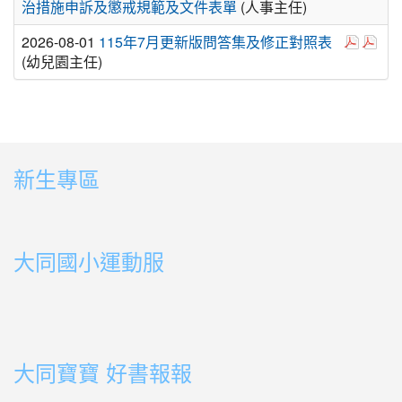
治措施申訴及懲戒規範及文件表單
(人事主任)
於彈跳
於
2026-08-01
115年7月更新版問答集及修正對照表
(幼兒園主任)
新生專區
link to https://sites.google.com/ms.ttps.tyc.edu.tw
link to https://sites.google.com/ms.ttps.tyc.edu.tw
大同國小運動服
link to http://163.30.178.108/uploads/BOOK02.mp4
link to http://163.30.178.108/uploads/BOOK10.mp4
link to http://163.30.178.108/uploads/BOOK09.mp4
link to http://163.30.178.108/uploads/BOOK08.mp4
link to http://163.30.178.108/uploads/BOOK08.mp4
link to http://163.30.178.108/uploads/BOOK07.mp4
link to http://163.30.178.108/uploads/BOOK05.mp4
link to http://163.30.178.108/uploads/BOOK04.mp4
link to http://163.30.178.108/uploads/BOOK03.mp4
link to http://163.30.178.108/uploads/BOOK01.mp4
link to http://163.30.178.108/uploads/BOOK03.mp4
link to http://163.30.178.108/uploads/BOOK02.mp4
link to http://163.30.178.108/uploads/BOOK01.mp4
link to http://163.30.178.108/uploads/BOOK01.mp4
大同寶寶 好書報報