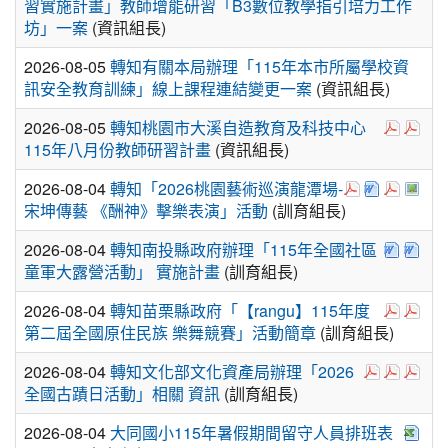
習實施計畫」教師增能研習「B3數位教學指引培力工作
坊」一案
(資訊組長)
2026-08-05
轉知有關本局辦理「115年本市所屬學校資
訊安全教育訓練」線上課程連結變更一案
(資訊組長)
於彈跳視
於彈
2026-08-05
轉知桃園市大溪自造教育及科技中心
115年八月份教師研習計畫
(資訊組長)
於彈跳視窗觀看：
下載：376
於彈跳視
於彈
2026-08-04
轉知「2026桃園藝術巡演龍潭場-
宋坤傳藝 《酬神》擊樂表演」活動
(訓育組長)
下載：3
下載
2026-08-04
轉知南投縣政府辦理「115年全國社區
童軍大露營活動」 實施計畫
(訓育組長)
於彈跳視
於彈
2026-08-04
轉知苗栗縣政府「【rangu】115年度
第二屆全國原住民族 樂舞競賽」活動簡章
(訓育組長)
於彈跳視窗觀
於彈跳視
於彈
2026-08-04
轉知文化部文化資產局辦理「2026
全國古蹟日活動」相關 資訊
(訓育組長)
下載
2026-08-04
大同國小115年暑假期間留守人員排班表