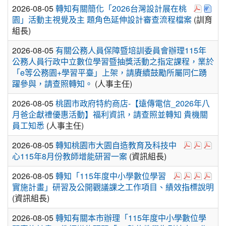
於彈跳視
下載
2026-08-05
轉知有關簡化「2026台灣設計展在桃
園」活動主視覺及主 題角色延伸設計審查流程檔案
(訓育
組長)
2026-08-05
有關公務人員保障暨培訓委員會辦理115年
公務人員行政中立數位學習暨抽獎活動之指定課程，業於
「e等公務園+學習平臺」上架，請賡續鼓勵所屬同仁踴
躍參與，請查照轉知。
(人事主任)
2026-08-05
桃園市政府特約商店-【遠傳電信_2026年八
月爸企獻禮優惠活動】福利資訊，請查照並轉知 貴機關
員工知悉
(人事主任)
於彈跳視窗觀
於彈跳視
於彈
2026-08-05
轉知桃園市大園自造教育及科技中
心115年8月份教師增能研習一案
(資訊組長)
於彈跳視窗觀看：
於彈跳視窗觀
於彈跳視
於彈
2026-08-05
轉知「115年度中小學數位學習
實施計畫」研習及公開觀議課之工作項目、績效指標說明
(資訊組長)
2026-08-05
轉知有關本市辦理「115年度中小學數位學