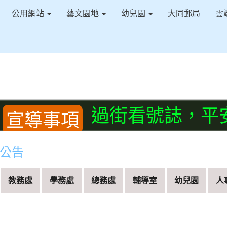
公用網站
藝文園地
幼兒園
大同郵局
雲
過街看號誌，平安每
導事項
公告
教務處
學務處
總務處
輔導室
幼兒園
人