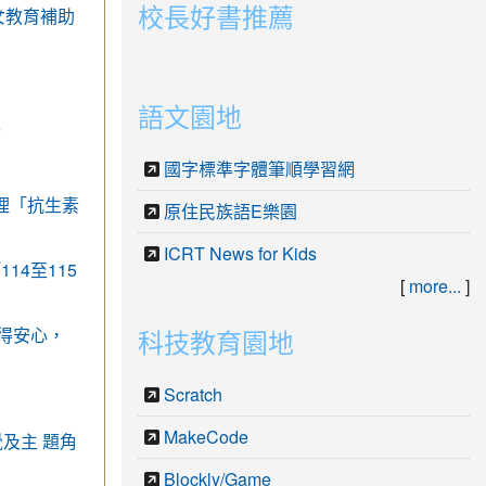
校長好書推薦
子女教育補助
link to https://youtube.com/playlist?li
link to https://youtube.com/playlist?li
語文園地
報
國字標準字體筆順學習網
辦理「抗生素
原住民族語E樂園
ICRT News for Kids
4至115
[
more...
]
吃得安心，
科技教育園地
Scratch
MakeCode
及主 題角
Blockly/Game