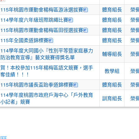
下載：115年桃園市運
115年桃園市運動會楊梅區游泳選拔賽
體育組長
榮
下載：6年級班際跳繩大賽成績紀錄
114學年度六年級班際跳繩比賽
體育組長
榮
下載：115年桃園市運
115年桃園市運動會楊梅區田徑選拔賽
體育組長
榮
下載：115全國柔道成績.doc
115年全國柔道錦標賽
體育組長
榮
114學年度大同國小『性別平等暨家庭暴力
輔導組長
榮
防治教育宣導』藝文競賽得獎名單
賀！本校參加115年楊梅區語文競賽，選手
教學組
榮
奪佳績！！！
下載：115桃園市議長盃跆拳
115年桃園市議長盃跆拳道錦標賽
體育組長
榮
114學年度桃園市政府戶海中心「戶外教育
訓育組長
榮
小記者」競賽
曆