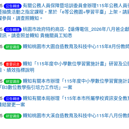
05
有關公務人員保障暨培訓委員會辦理115年公務人員
公告轉達
暨抽獎活動之指定課程，業於「e等公務園+學習平臺」上架，請
躍參與，請查照轉知。
05
桃園市政府特約商店-【遠傳電信_2026年八月爸企
公告轉達
資訊，請查照並轉知 貴機關員工知悉
05
轉知桃園市大園自造教育及科技中心115年8月份教
研習講座
05
轉知「115年度中小學數位學習實施計畫」研習及公
重要訊息
目、績效指標說明
05
轉知有關本市辦理「115年度中小學數位學習實施計
研習講座
「B3數位教學指引培力工作坊」一案
05
轉知有關本局辦理「115年本市所屬學校資訊安全教
公告轉達
連結變更一案
05
轉知桃園市大溪自造教育及科技中心115年八月份教
研習講座