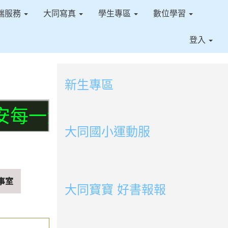
端服務
大同寫真
學生專區
數位學習
登入
新生專區
link to https://sites.google.com/ms.t
一步。交通部及桃園市政府
link to https://sites.google.com/ms.tt
大同國小運動服
link to http://163.30.178.108/uploads/BOOK
link to http://163.30.178.108/uploads/BOOK
link to http://163.30.178.108/uploads/BOOK
link to http://163.30.178.108/uploads/BOOK0
link to http://163.30.178.108/uploads/BOOK0
link to http://163.30.178.108/uploads/BOOK0
link to http://163.30.178.108/uploads/BOOK
link to http://163.30.178.108/uploads/BOOK0
link to http://163.30.178.108/uploads/BOOK0
link to http://163.30.178.108/uploads/BOOK0
link to http://163.30.178.108/uploads/BOOK0
link to http://163.30.178.108/uploads/BOOK0
link to http://163.30.178.108/uploads/BOOK0
link to http://163.30.178.108/uploads/BOOK0
事室
大同寶寶 好書報報
link to https://youtu.be/cFDD3A0yW1U