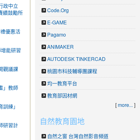
行政中立
Code.Org
賡續鼓勵所
E-GAME
獻禮優惠活
Pagamo
ANIMAKER
師增能研習
AUTODESK TINKERCAD
開觀議課
桃園市科技輔導團課程
均一教育平台
畫」教師
教育部因材網
[
more...
]
育訓練」
自然教育園地
師研習計
自然之窗 台灣自然影音頻道