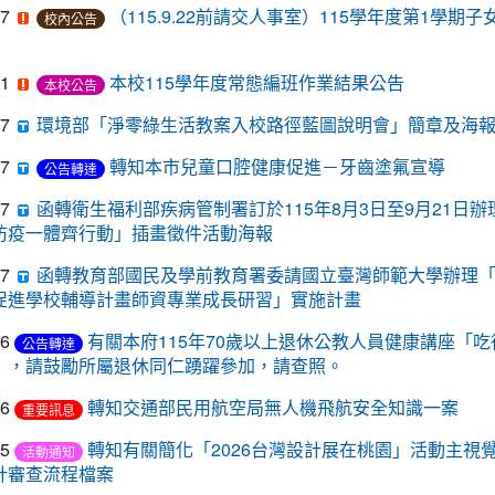
07
（115.9.22前請交人事室）115學年度第1學期
校內公告
31
本校115學年度常態編班作業結果公告
本校公告
07
環境部「淨零綠生活教案入校路徑藍圖說明會」簡章及海
07
轉知本市兒童口腔健康促進－牙齒塗氟宣導
公告轉達
07
函轉衛生福利部疾病管制署訂於115年8月3日至9月21日
防疫一體齊行動」插畫徵件活動海報
07
函轉教育部國民及學前教育署委請國立臺灣師範大學辦理「11
促進學校輔導計畫師資專業成長研習」實施計畫
06
有關本府115年70歲以上退休公教人員健康講座「
公告轉達
」，請鼓勵所屬退休同仁踴躍參加，請查照。
06
轉知交通部民用航空局無人機飛航安全知識一案
重要訊息
05
轉知有關簡化「2026台灣設計展在桃園」活動主視覺
活動通知
計審查流程檔案