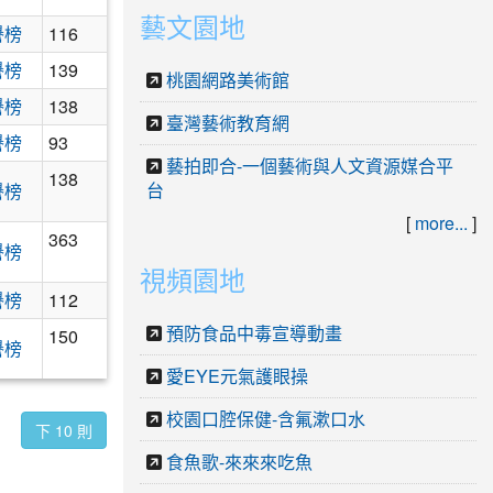
藝文園地
楊梅區游泳選拔賽成績.docx
譽榜
116
總表.114.docx
譽榜
139
桃園網路美術館
楊梅區田徑選拔賽成績.docx
譽榜
138
臺灣藝術教育網
譽榜
93
藝拍即合-一個藝術與人文資源媒合平
138
台
譽榜
[
more...
]
363
譽榜
視頻園地
道成績.doc
譽榜
112
預防食品中毒宣導動畫
150
譽榜
愛EYE元氣護眼操
校園口腔保健-含氟漱口水
下 10 則
食魚歌-來來來吃魚