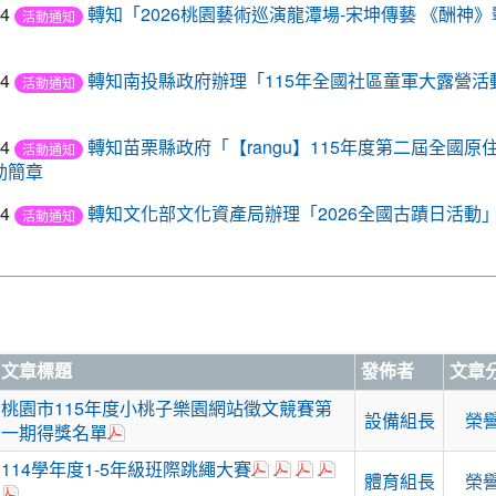
04
轉知「2026桃園藝術巡演龍潭場-宋坤傳藝 《酬神
活動通知
04
轉知南投縣政府辦理「115年全國社區童軍大露營活
活動通知
04
轉知苗栗縣政府「【rangu】115年度第二屆全國原
活動通知
動簡章
04
轉知文化部文化資產局辦理「2026全國古蹟日活動」
活動通知
文章標題
發佈者
文章
桃園市115年度小桃子樂園網站徵文競賽第
設備組長
榮
於彈跳視窗觀看：桃園市115年度小桃子徵文第1
一期得獎名單
於彈跳視窗觀看：1年級班際跳
於彈跳視窗觀看：2年級班際
於彈跳視窗觀看：3年級班
於彈跳視窗觀看：4年
114學年度1-5年級班際跳繩大賽
體育組長
榮
於彈跳視窗觀看：5年級班際跳繩大賽成績紀錄總表.114.pdf