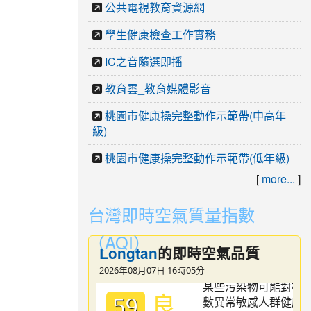
公共電視教育資源網
學生健康檢查工作實務
IC之音隨選即播
教育雲_教育媒體影音
桃園市健康操完整動作示範帶(中高年
級)
桃園市健康操完整動作示範帶(低年級)
[
more...
]
台灣即時空氣質量指數
（AQI）
Longtan
的即時空氣品質
2026年08月07日 16時05分
良
59