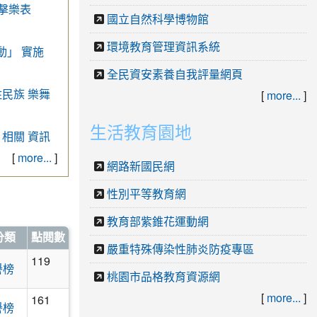
》擊樂表
國立自然科學博物館
環境教育管理資訊系統
動」 實施
全民資安素養自我評量網頁
住民族 樂舞
[
more...
]
生活教育園地
相關 資訊
[
more...
]
網路新國民網
性別平等教育網
教育部紫錐花運動網
分類
點閱數
嚴重特殊傳染性肺炎防疫專區
119
譽榜
期得獎名單.pdf
桃園市品格教育資源網
[
more...
]
繩大賽成績紀錄總表.114.pdf
跳繩大賽成績紀錄總表.114.pdf
際跳繩大賽成績紀錄總表.114.pdf
級班際跳繩大賽成績紀錄總表.114.pdf
161
譽榜