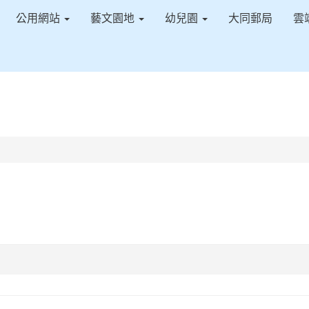
公用網站
藝文園地
幼兒園
大同郵局
雲