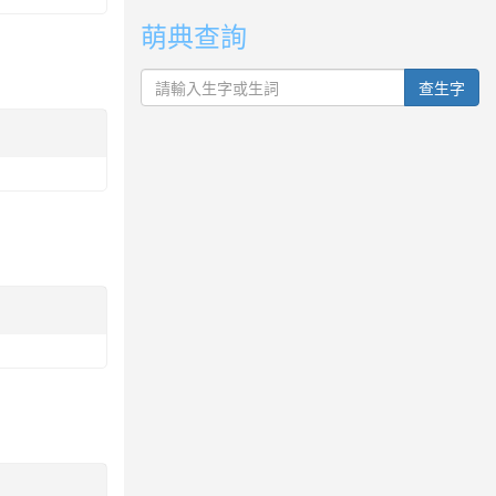
萌典查詢
查生字