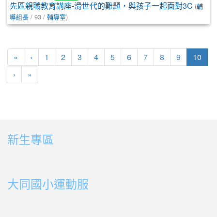
先區親職教育講座-滑世代的難題，與孩子一起面對3C
(
輔
導組長
/ 93 /
輔導室
)
第一頁
上一頁
(目
«
‹
1
2
3
4
5
6
7
8
9
10
下一頁
最後頁
›
»
新生專區
link to https://sites.google.com/ms.ttps.tyc.edu.tw
link to https://sites.google.com/ms.ttps.tyc.edu.tw
大同國小運動服
link to http://163.30.178.108/uploads/BOOK02.mp4
link to http://163.30.178.108/uploads/BOOK10.mp4
link to http://163.30.178.108/uploads/BOOK09.mp4