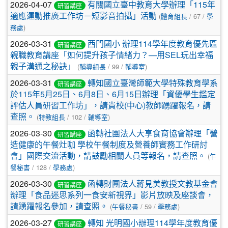
2026-04-07
有關國立臺中教育大學辦理「115年
研習講座
適應運動推廣工作坊－短影音拍攝」活動
(
體育組長
/ 67 /
學
務處
)
2026-03-31
西門國小 辦理114學年度教育優先區
研習講座
親職教育講座「如何提升孩子情緒力？—用SEL玩出幸福
親子溝通之秘訣」
(
輔導組長
/ 99 /
輔導室
)
2026-03-31
轉知國立臺灣師範大學特殊教育學系
研習講座
於115年5月25日、6月8日、6月15日辦理「資優學生鑑定
評估人員研習工作坊」，請貴校(中心)教師踴躍報名，請
查照。
(
特教組長
/ 102 /
輔導室
)
2026-03-30
函轉社團法人大享食育協會辦理「營
研習講座
造健康的午餐灶咖 學校午餐制度及營養師實務工作研討
會」國際交流活動，請鼓勵相關人員等報名，請查照。
(
午
餐秘書
/ 128 /
學務處
)
2026-03-30
函轉財團法人蔣見美教授文教基金會
研習講座
辦理「食品迷思系列一食安新視界」影片放映及座談會，
請踴躍報名參加，請查照。
(
午餐秘書
/ 59 /
學務處
)
2026-03-27
轉知 光明國小辦理114學年度教育優
研習講座