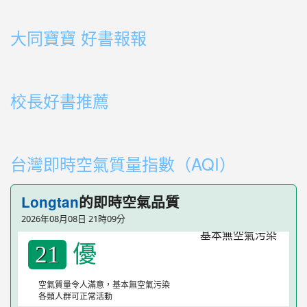
link to http://163.30.178.108/uploads/BOOK08.mp4
link to http://163.30.178.108/uploads/BOOK08.mp4
link to http://163.30.178.108/uploads/BOOK07.mp4
link to http://163.30.178.108/uploads/BOOK05.mp4
link to http://163.30.178.108/uploads/BOOK04.mp4
link to http://163.30.178.108/uploads/BOOK03.mp4
link to http://163.30.178.108/uploads/BOOK01.mp4
link to http://163.30.178.108/uploads/BOOK03.mp4
link to http://163.30.178.108/uploads/BOOK02.mp4
link to http://163.30.178.108/uploads/BOOK01.mp4
link to http://163.30.178.108/uploads/BOOK01.mp4
大同寶寶 好書報報
link to https://youtu.be/cFDD3A0yW1U
校長好書推薦
link to https://youtube.com/playlist?list=PLdwOT2N84
link to https://youtube.com/playlist?list=PLdwOT2N84
台灣即時空氣質量指數（AQI）
Longtan
的即時空氣品質
2026年08月08日 21時09分
優
21
空氣質量令人滿意，基本無空氣污染
各類人群可正常活動