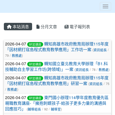
Toggl
本站消息
分月文章
電子報列表
文章列表
2026-04-07
轉知高雄市政府教育局辦理115年度
研習講座
「因材網打寇島程式教育教學應用」工作坊一案
(
資訊組長
/
79 /
教務處
)
2026-04-07
轉知國立臺北教育大學辦理「B1.科
研習講座
技輔助自主學習工作坊(跨領域)」一案
(
資訊組長
/ 78 /
教務處
)
2026-04-07
轉知高雄市政府教育局辦理115年度
研習講座
「因材網打寇島程式教育教學應用」研習一案
(
資訊組長
/ 75
/
教務處
)
2026-04-07
東門國小辦理114學年度教育優先區
研習講座
親職教育講座-「擁抱刺蝟孩子-給孩子更多力量的溝通與
回應技巧」
(
輔導組長
/ 92 /
輔導室
)