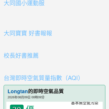
大同國小運動服
link to http://163.30.178.108/uploads/BOOK02.mp4
link to http://163.30.178.108/uploads/BOOK10.mp4
link to http://163.30.178.108/uploads/BOOK09.mp4
link to http://163.30.178.108/uploads/BOOK08.mp4
link to http://163.30.178.108/uploads/BOOK08.mp4
link to http://163.30.178.108/uploads/BOOK07.mp4
link to http://163.30.178.108/uploads/BOOK05.mp4
link to http://163.30.178.108/uploads/BOOK04.mp4
link to http://163.30.178.108/uploads/BOOK03.mp4
link to http://163.30.178.108/uploads/BOOK01.mp4
link to http://163.30.178.108/uploads/BOOK03.mp4
link to http://163.30.178.108/uploads/BOOK02.mp4
link to http://163.30.178.108/uploads/BOOK01.mp4
link to http://163.30.178.108/uploads/BOOK01.mp4
大同寶寶 好書報報
link to https://youtu.be/cFDD3A0yW1U
校長好書推薦
link to https://youtube.com/playlist?list=PLdwOT2N84
link to https://youtube.com/playlist?list=PLdwOT2N84
台灣即時空氣質量指數（AQI）
Longtan
的即時空氣品質
2026年08月09日 00時09分