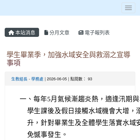
Toggl
本站消息
分月文章
電子報列表
學生畢業季，加強水域安全與救溺之宣導
事項
生教組長
-
學務處
| 2026-06-05 | 點閱數： 93
一、每年5月氣候漸趨炎熱，適逢汛期與
學生課後及假日接觸水域機會大增，溺
升，針對畢業生及全體學生落實水域安
免憾事發生。