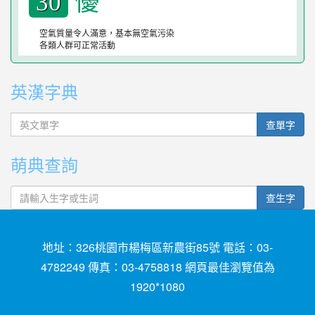
優
30
空氣質量令人滿意，基本無空氣污染
各類人群可正常活動
英漢字典
英文單字
查單字
萌典查詢
查生字
地址：326桃園市楊梅區新農街85號 電話：03-
4782249 傳真：03-4758818 網頁最佳瀏覽值為
1920*1080