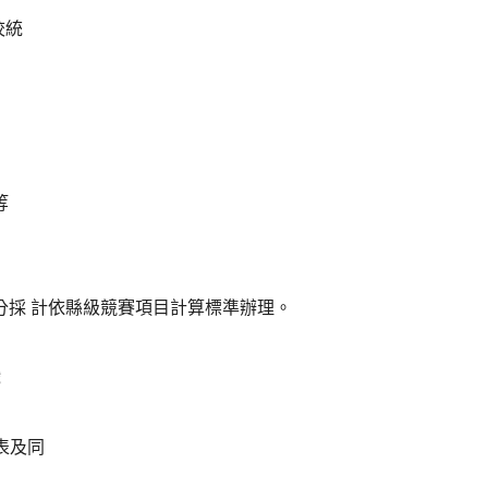
校統
等
分採 計依縣級競賽項目計算標準辦理。
戲
表及同