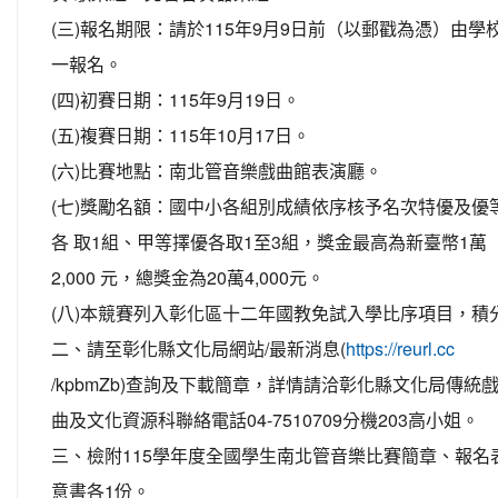
(三)報名期限：請於115年9月9日前（以郵戳為憑）由學
一報名。
(四)初賽日期：115年9月19日。
(五)複賽日期：115年10月17日。
(六)比賽地點：南北管音樂戲曲館表演廳。
(七)獎勵名額：國中小各組別成績依序核予名次特優及優
各 取1組、甲等擇優各取1至3組，獎金最高為新臺幣1萬
2,000 元，總獎金為20萬4,000元。
(八)本競賽列入彰化區十二年國教免試入學比序項目，積
二、請至彰化縣文化局網站/最新消息(
https://reurl.cc
/kpbmZb)查詢及下載簡章，詳情請洽彰化縣文化局傳統
曲及文化資源科聯絡電話04-7510709分機203高小姐。
三、檢附115學年度全國學生南北管音樂比賽簡章、報名
意書各1份。