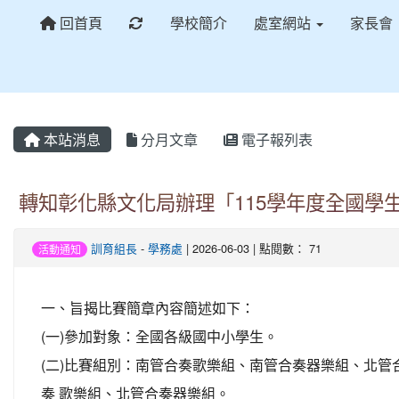
重新取得佈景設定
回首頁
學校簡介
處室網站
家長會
本站消息
分月文章
電子報列表
轉知彰化縣文化局辦理「115學年度全國學
訓育組長
-
學務處
| 2026-06-03 | 點閱數： 71
活動通知
一、旨揭比賽簡章內容簡述如下：
(一)參加對象：全國各級國中小學生。
(二)比賽組別：南管合奏歌樂組、南管合奏器樂組、北管
奏 歌樂組、北管合奏器樂組。