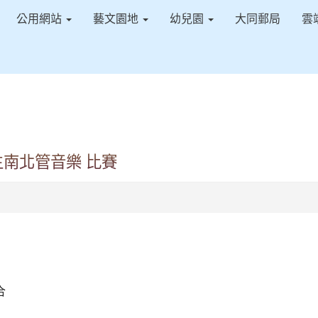
公用網站
藝文園地
幼兒園
大同郵局
雲
生南北管音樂 比賽
合