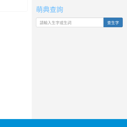
萌典查詢
查生字