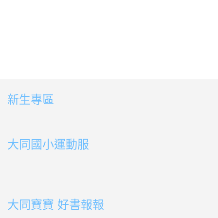
新生專區
link to https://sites.google.com/ms.ttps.tyc.edu.tw
link to https://sites.google.com/ms.ttps.tyc.edu.tw
大同國小運動服
link to http://163.30.178.108/uploads/BOOK02.mp4
link to http://163.30.178.108/uploads/BOOK10.mp4
link to http://163.30.178.108/uploads/BOOK09.mp4
link to http://163.30.178.108/uploads/BOOK08.mp4
link to http://163.30.178.108/uploads/BOOK08.mp4
link to http://163.30.178.108/uploads/BOOK07.mp4
link to http://163.30.178.108/uploads/BOOK05.mp4
link to http://163.30.178.108/uploads/BOOK04.mp4
link to http://163.30.178.108/uploads/BOOK03.mp4
link to http://163.30.178.108/uploads/BOOK01.mp4
link to http://163.30.178.108/uploads/BOOK03.mp4
link to http://163.30.178.108/uploads/BOOK02.mp4
link to http://163.30.178.108/uploads/BOOK01.mp4
link to http://163.30.178.108/uploads/BOOK01.mp4
大同寶寶 好書報報