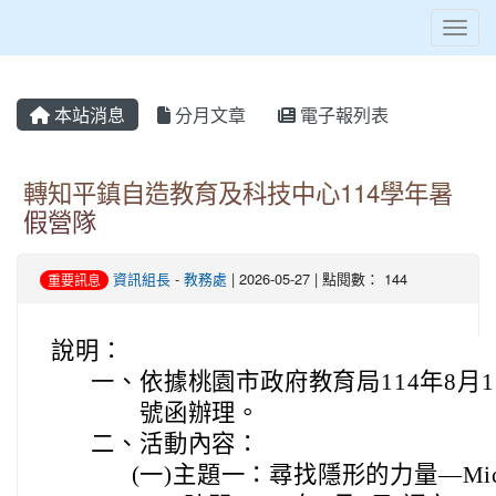
Toggl
本站消息
分月文章
電子報列表
轉知平鎮自造教育及科技中心114學年暑
假營隊
資訊組長
-
教務處
| 2026-05-27 | 點閱數： 144
重要訊息
說明：
一、
依據桃園市政府教育局114年8月1日
號函辦理。
二、
活動內容：
(一)
主題一：尋找隱形的力量—Micr