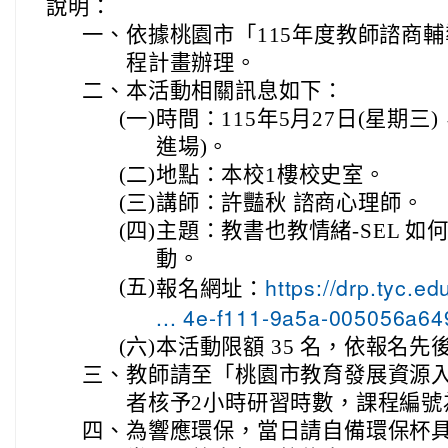
說明：
一、
依據桃園市「115年度教師諮商
程計畫辦理。
二、
本活動相關訊息如下：
(一)
時間：115年5月27日(星期三)，13
進場)。
(二)
地點：本校1樓校史室。
(三)
講師：許豔秋 諮商心理師。
(四)
主題：教書也教情緒-SEL 
動。
https://drp.tyc.
(五)
報名網址：
... 4e-f111-9a5a-005056a6
(六)
本活動限額 35 名，依報名
三、
教師請至「桃園市教育發展資源
者核予2小時研習時數，課程編號為E00
四、
為響應環保，當日請自備環保杯