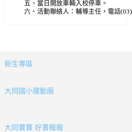
五、
當日開放車輛入校停車。
六、
活動聯絡人：輔導主任，電話(03)45
新生專區
link to https://sites.google.com/ms.ttps.tyc.edu.tw
link to https://sites.google.com/ms.ttps.tyc.edu.tw
大同國小運動服
link to http://163.30.178.108/uploads/BOOK02.mp4
link to http://163.30.178.108/uploads/BOOK10.mp4
link to http://163.30.178.108/uploads/BOOK09.mp4
link to http://163.30.178.108/uploads/BOOK08.mp4
link to http://163.30.178.108/uploads/BOOK08.mp4
link to http://163.30.178.108/uploads/BOOK07.mp4
link to http://163.30.178.108/uploads/BOOK05.mp4
link to http://163.30.178.108/uploads/BOOK04.mp4
link to http://163.30.178.108/uploads/BOOK03.mp4
link to http://163.30.178.108/uploads/BOOK01.mp4
link to http://163.30.178.108/uploads/BOOK03.mp4
link to http://163.30.178.108/uploads/BOOK02.mp4
link to http://163.30.178.108/uploads/BOOK01.mp4
link to http://163.30.178.108/uploads/BOOK01.mp4
大同寶寶 好書報報