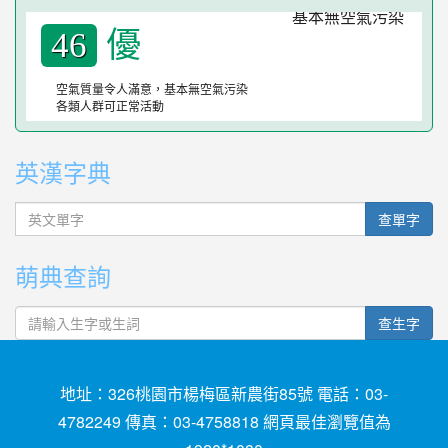
優
46
空氣質量令人滿意，基本無空氣污染
各類人群可正常活動
英漢字典
英文單字
查單字
萌典查詢
查生字
地址：326桃園市楊梅區新農街85號 電話：03-
4782249 傳真：03-4758818 網頁最佳瀏覽值為