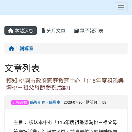
Toggl
本站消息
分月文章
電子報列表
回首頁
輔導室
文章列表
轉知 桃園市政府家庭教育中心「115年度祖孫樂
淘桃－祖父母節慶祝活動」
輔導組長
-
輔導室
| 2026-07-30 | 點閱數： 59
活動通知
主旨： 檢送本中心「115年度祖孫樂淘桃－祖父母
節慶祝活動」海報電子檔，請貴單位協助鼓勵所屬