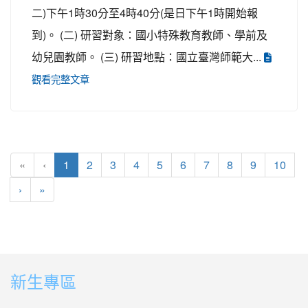
二)下午1時30分至4時40分(是日下午1時開始報
到)。 (二) 研習對象：國小特殊教育教師、學前及
幼兒園教師。 (三) 研習地點：國立臺灣師範大...
觀看完整文章
(目前頁次)
«
‹
1
2
3
4
5
6
7
8
9
10
下一頁
最後頁
›
»
新生專區