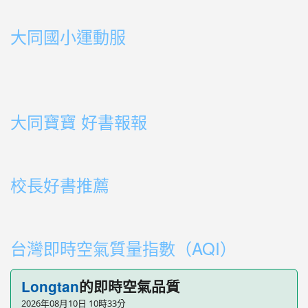
link to https://sites.google.com/ms.ttps.tyc.edu.tw
link to https://sites.google.com/ms.ttps.tyc.edu.tw
大同國小運動服
link to http://163.30.178.108/uploads/BOOK02.mp4
link to http://163.30.178.108/uploads/BOOK10.mp4
link to http://163.30.178.108/uploads/BOOK09.mp4
link to http://163.30.178.108/uploads/BOOK08.mp4
link to http://163.30.178.108/uploads/BOOK08.mp4
link to http://163.30.178.108/uploads/BOOK07.mp4
link to http://163.30.178.108/uploads/BOOK05.mp4
link to http://163.30.178.108/uploads/BOOK04.mp4
link to http://163.30.178.108/uploads/BOOK03.mp4
link to http://163.30.178.108/uploads/BOOK01.mp4
link to http://163.30.178.108/uploads/BOOK03.mp4
link to http://163.30.178.108/uploads/BOOK02.mp4
link to http://163.30.178.108/uploads/BOOK01.mp4
link to http://163.30.178.108/uploads/BOOK01.mp4
大同寶寶 好書報報
link to https://youtu.be/cFDD3A0yW1U
校長好書推薦
link to https://youtube.com/playlist?list=PLdwOT2N84
link to https://youtube.com/playlist?list=PLdwOT2N84
台灣即時空氣質量指數（AQI）
Longtan
的即時空氣品質
2026年08月10日 10時33分