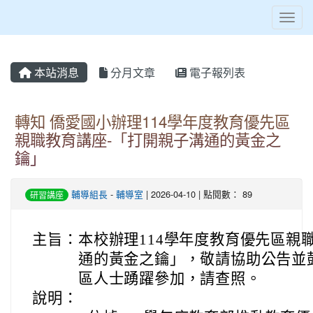
Toggl
本站消息
分月文章
電子報列表
轉知 僑愛國小辦理114學年度教育優先區
親職教育講座-「打開親子溝通的黃金之
鑰」
輔導組長
-
輔導室
| 2026-04-10 | 點閱數： 89
研習講座
主旨：
本校辦理114學年度教育優先區親
通的黃金之鑰」，敬請協助公告並
區人士踴躍參加，請查照。
說明：