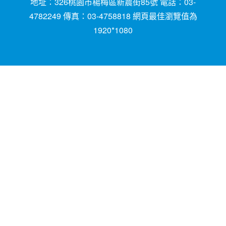
地址：326桃園市楊梅區新農街85號 電話：03-
4782249 傳真：03-4758818 網頁最佳瀏覽值為
1920*1080