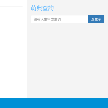
萌典查詢
查生字