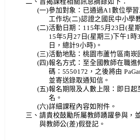
二、
旨揭課程相關訊息摘錄如下：
(一)
參加對象：已通過A1數位學習
工作坊(二)認證之國民中小學
(二)
活動日期：115年5月23日(星
15年5月27日(星期三)下午1時
日，總計9小時)。
(三)
活動地點：桃園市蘆竹區南崁
(四)
報名方式：至全國教師在職進
碼：5550172，之後將由 Pa
並寄送錄取通知信。
(五)
報名期限及人數上限：即日起至1
名。
(六)
詳細課程內容如附件。
三、
請貴校鼓勵所屬教師踴躍參與，
與教師公(差)假登記。