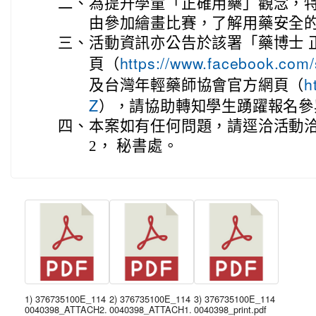
二、
為提升學童「正確用藥」觀念，
由參加繪畫比賽，了解用藥安全
三、
活動資訊亦公告於該署「藥博士 正藥
https://www.facebook.com
頁（
h
及台灣年輕藥師協會官方網頁（
Z
），請協助轉知學生踴躍報名參
四、
本案如有任何問題，請逕洽活動洽詢專線
2， 秘書處。
1) 376735100E_114
2) 376735100E_114
3) 376735100E_114
0040398_ATTACH2.
0040398_ATTACH1.
0040398_print.pdf