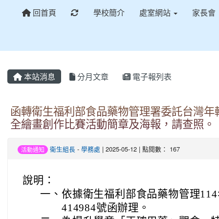
重新取得佈景設定
回首頁
學校簡介
處室網站
家長會
本站消息
分月文章
電子報列表
函轉衛生福利部食品藥物管理署委託台灣年輕
全繪畫創作比賽活動簡章及海報，請查照。
衛生組長
-
學務處
| 2025-05-12 | 點閱數： 167
活動通知
說明：
一、
依據衛生福利部食品藥物管理114年
414984號函辦理。