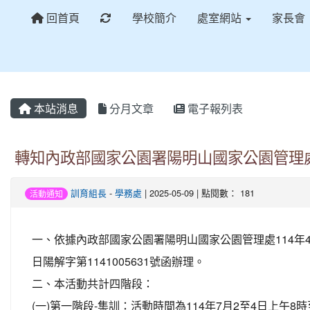
重新取得佈景設定
回首頁
學校簡介
處室網站
家長會
本站消息
分月文章
電子報列表
轉知內政部國家公園署陽明山國家公園管理處
訓育組長
-
學務處
| 2025-05-09 | 點閱數： 181
活動通知
一、依據內政部國家公園署陽明山國家公園管理處114年4
日陽解字第1141005631號函辦理。
二、本活動共計四階段：
(一)第一階段-集訓：活動時間為114年7月2至4日上午8時