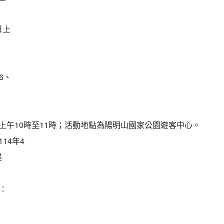
日上
6、
六)上午10時至11時；活動地點為陽明山國家公園遊客中心。
14年4
提
：