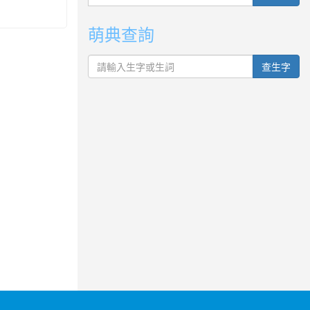
萌典查詢
查生字