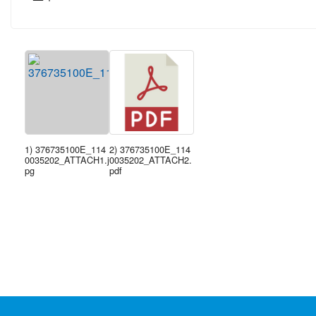
1) 376735100E_114
2) 376735100E_114
0035202_ATTACH1.j
0035202_ATTACH2.
pg
pdf