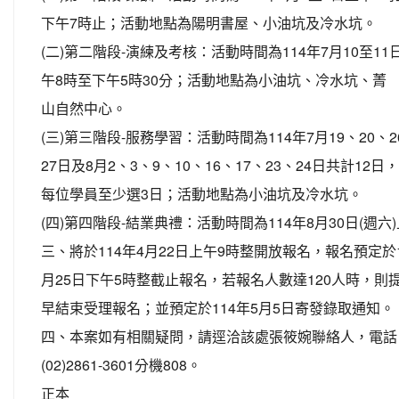
下午7時止；活動地點為陽明書屋、小油坑及冷水坑。
(二)第二階段-演練及考核：活動時間為114年7月10至11
午8時至下午5時30分；活動地點為小油坑、冷水坑、菁
山自然中心。
(三)第三階段-服務學習：活動時間為114年7月19、20、2
27日及8月2、3、9、10、16、17、23、24日共計12日，
每位學員至少選3日；活動地點為小油坑及冷水坑。
(四)第四階段-結業典禮：活動時間為114年8月30日(週
三、將於114年4月22日上午9時整開放報名，報名預定於1
月25日下午5時整截止報名，若報名人數達120人時，則
早結束受理報名；並預定於114年5月5日寄發錄取通知。
四、本案如有相關疑問，請逕洽該處張筱婉聯絡人，電話
(02)2861-3601分機808。
正本