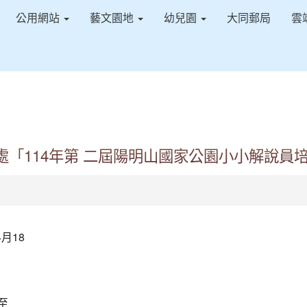
公用網站
藝文園地
幼兒園
大同郵局
雲
「114年第 二屆陽明山國家公園小小解說員
月18
至