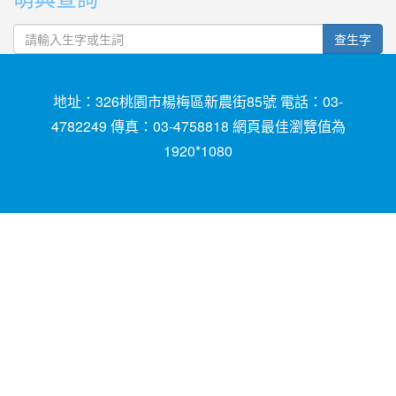
查生字
地址：326桃園市楊梅區新農街85號 電話：03-
4782249 傳真：03-4758818 網頁最佳瀏覽值為
1920*1080