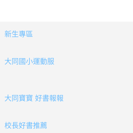
新生專區
link to https://sites.google.com/ms.ttps.tyc.edu.tw
link to https://sites.google.com/ms.ttps.tyc.edu.tw
大同國小運動服
link to http://163.30.178.108/uploads/BOOK02.mp4
link to http://163.30.178.108/uploads/BOOK10.mp4
link to http://163.30.178.108/uploads/BOOK09.mp4
link to http://163.30.178.108/uploads/BOOK08.mp4
link to http://163.30.178.108/uploads/BOOK08.mp4
link to http://163.30.178.108/uploads/BOOK07.mp4
link to http://163.30.178.108/uploads/BOOK05.mp4
link to http://163.30.178.108/uploads/BOOK04.mp4
link to http://163.30.178.108/uploads/BOOK03.mp4
link to http://163.30.178.108/uploads/BOOK01.mp4
link to http://163.30.178.108/uploads/BOOK03.mp4
link to http://163.30.178.108/uploads/BOOK02.mp4
link to http://163.30.178.108/uploads/BOOK01.mp4
link to http://163.30.178.108/uploads/BOOK01.mp4
大同寶寶 好書報報
link to https://youtu.be/cFDD3A0yW1U
校長好書推薦