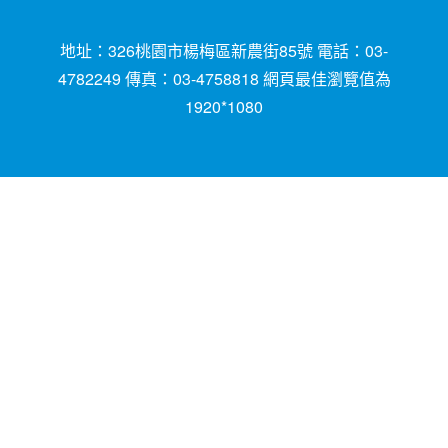
地址：326桃園市楊梅區新農街85號 電話：03-
4782249 傳真：03-4758818 網頁最佳瀏覽值為
1920*1080