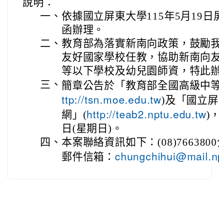
說明：
一、
依據國立屏東大學115年5月19日屏
函辦理。
二、
教育部為落實新南向政策，鼓勵
友好國家學校任教，協助新南向
等以下學校及幼兒園師資，特此
三、
簡章公告於「教育部全國高級中等
ttp://tsn.moe.edu.tw
)及「國立
http://teab2.nptu.edu.tw
網」(
)
日(星期日)。
四、
本案聯絡資訊如下：(08)766380
chungchihui@mail.n
郵件信箱：