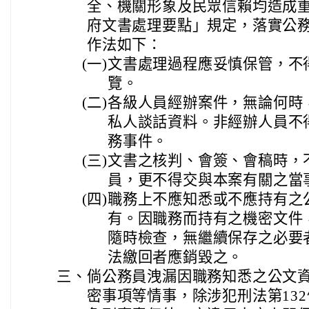
全、機關形象及民眾信賴均造成
府文書處理要點」規定，落實公
作法如下：
(一)
文書處理過程應妥慎保管，不
覽。
(二)
各級人員經辦案件，無論何時
私人談話資料。非經辦人員不
務事件。
(三)
文書之核判、會簽、會稿時，
員，更不得交與本案有關之當
(四)
職務上不應知悉或不應持有之
有。因職務而持有之機密文件
隨時檢查，無繼續保存之必要
法繳回者應銷毀之。
三、
倘公務員洩漏因職務知悉之公文
密事項等情事，除涉犯刑法第13