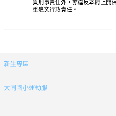
負刑事責任外，亦違反本府上開
重追究行政責任。
新生專區
link to https://sites.google.com/ms.ttps.tyc.edu.tw
link to https://sites.google.com/ms.ttps.tyc.edu.tw
大同國小運動服
link to http://163.30.178.108/uploads/BOOK02.mp4
link to http://163.30.178.108/uploads/BOOK10.mp4
link to http://163.30.178.108/uploads/BOOK09.mp4
link to http://163.30.178.108/uploads/BOOK08.mp4
link to http://163.30.178.108/uploads/BOOK08.mp4
link to http://163.30.178.108/uploads/BOOK07.mp4
link to http://163.30.178.108/uploads/BOOK05.mp4
link to http://163.30.178.108/uploads/BOOK04.mp4
link to http://163.30.178.108/uploads/BOOK03.mp4
link to http://163.30.178.108/uploads/BOOK01.mp4
link to http://163.30.178.108/uploads/BOOK03.mp4
link to http://163.30.178.108/uploads/BOOK02.mp4
link to http://163.30.178.108/uploads/BOOK01.mp4
link to http://163.30.178.108/uploads/BOOK01.mp4