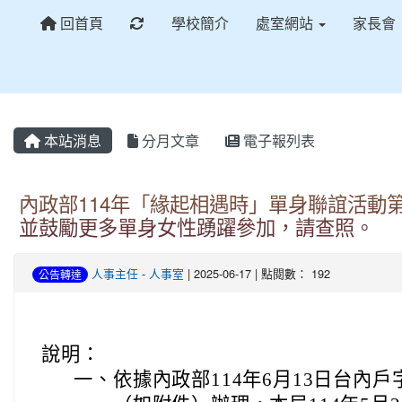
重新取得佈景設定
回首頁
學校簡介
處室網站
家長會
本站消息
分月文章
電子報列表
內政部114年「緣起相遇時」單身聯誼活動第
並鼓勵更多單身女性踴躍參加，請查照。
人事主任
-
人事室
| 2025-06-17 | 點閱數： 192
公告轉達
說明：
一、
依據內政部114年6月13日台內戶字第