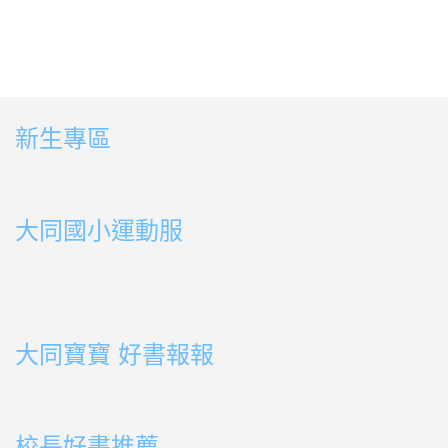
新生專區
link to https://sites.google.com/ms.ttps.tyc.edu.tw
link to https://sites.google.com/ms.ttps.tyc.edu.tw
大同國小運動服
link to http://163.30.178.108/uploads/BOOK02.mp4
link to http://163.30.178.108/uploads/BOOK10.mp4
link to http://163.30.178.108/uploads/BOOK09.mp4
link to http://163.30.178.108/uploads/BOOK08.mp4
link to http://163.30.178.108/uploads/BOOK08.mp4
link to http://163.30.178.108/uploads/BOOK07.mp4
link to http://163.30.178.108/uploads/BOOK05.mp4
link to http://163.30.178.108/uploads/BOOK04.mp4
link to http://163.30.178.108/uploads/BOOK03.mp4
link to http://163.30.178.108/uploads/BOOK01.mp4
link to http://163.30.178.108/uploads/BOOK03.mp4
link to http://163.30.178.108/uploads/BOOK02.mp4
link to http://163.30.178.108/uploads/BOOK01.mp4
link to http://163.30.178.108/uploads/BOOK01.mp4
大同寶寶 好書報報
link to https://youtu.be/cFDD3A0yW1U
校長好書推薦