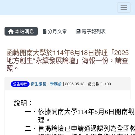
Toggl
本站消息
分月文章
電子報列表
函轉開南大學於114年6月18日辦理「2025
地方創生*永續發展論壇」海報一份，請查
照。
衛生組長
-
學務處
| 2025-05-13 | 點閱數： 100
公告轉達
說明：
一、
依據開南大學114年5月6日開南觀字
理。
二、
旨揭論壇已申請通過認列為全國